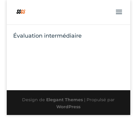
Évaluation intermédiaire
Design de
Elegant Themes
| Propulsé par
WordPress