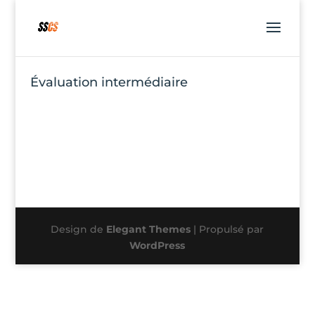
Évaluation intermédiaire
Design de
Elegant Themes
| Propulsé par
WordPress