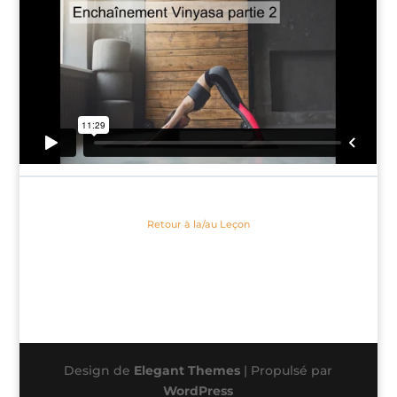
Retour à la/au Leçon
Design de
Elegant Themes
| Propulsé par
WordPress