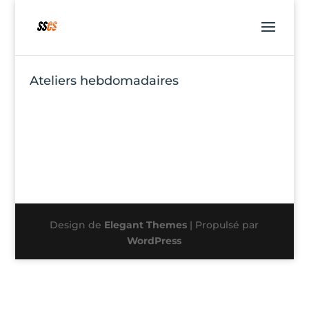
Ateliers hebdomadaires
Design de
Elegant Themes
| Propulsé par
WordPress