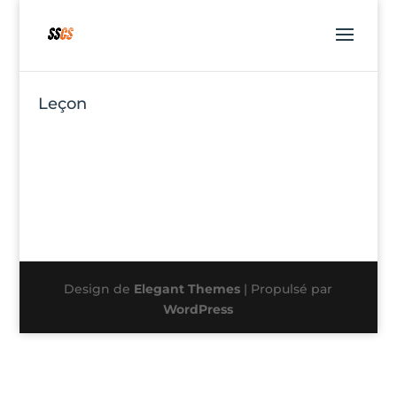
Leçon
Design de
Elegant Themes
| Propulsé par
WordPress