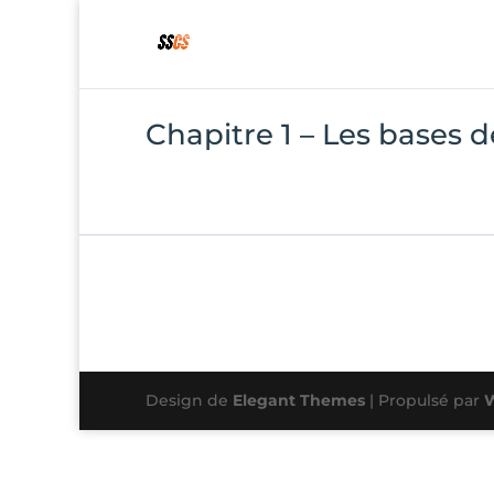
Chapitre 1 – Les bases d
Design de
Elegant Themes
| Propulsé par
W