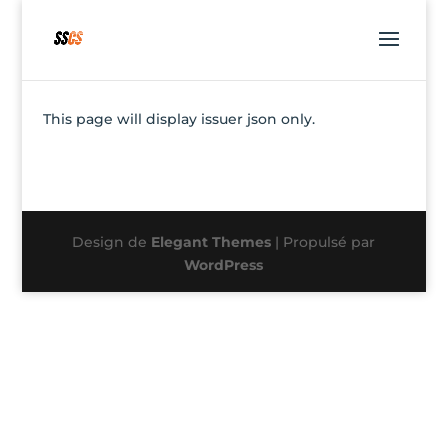
This page will display issuer json only.
Design de
Elegant Themes
| Propulsé par
WordPress