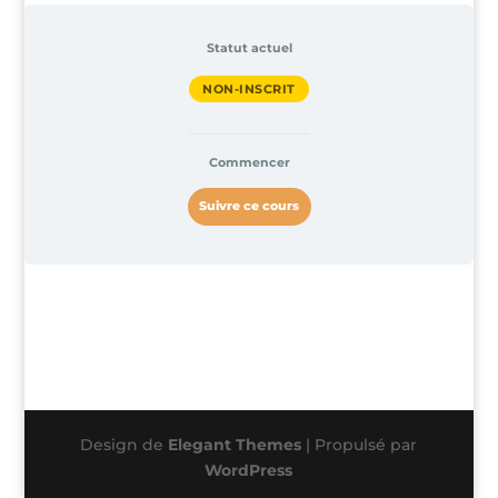
Statut actuel
NON-INSCRIT
Commencer
Suivre ce cours
Design de
Elegant Themes
| Propulsé par
WordPress